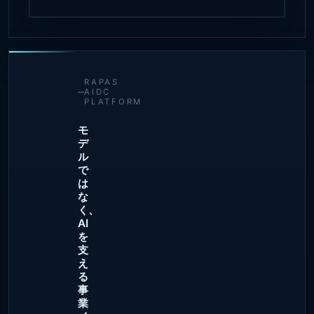
RAPAS
AIDC
PLATFORM
モ
デ
ル
で
は
な
く、
AI
を
支
え
る
事
業