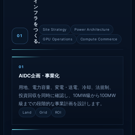
イ
ン
フ
ラ
を
つ
Site Strategy
Power Architecture
く
01
GPU Operations
Compute Commerce
る。
01
AIDC企画・事業化
用地、電力容量、変電・送電、冷却、法規制、
投資回収を同時に確認し、10MW級から100MW
級までの段階的な事業計画を設計します。
Land
Grid
ROI