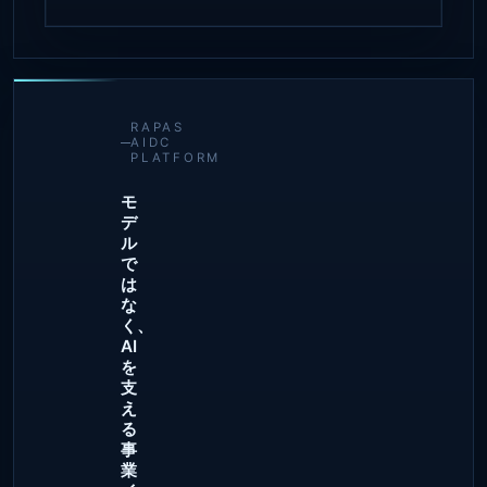
RAPAS
AIDC
PLATFORM
モ
デ
ル
で
は
な
く、
AI
を
支
え
る
事
業