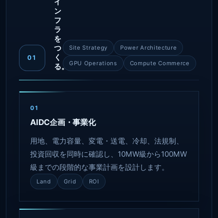
イ
ン
フ
ラ
を
つ
Site Strategy
Power Architecture
く
01
GPU Operations
Compute Commerce
る。
01
AIDC企画・事業化
用地、電力容量、変電・送電、冷却、法規制、
投資回収を同時に確認し、10MW級から100MW
級までの段階的な事業計画を設計します。
Land
Grid
ROI