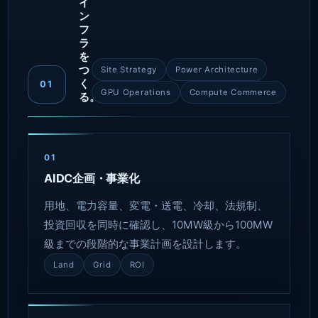
イ
ン
フ
ラ
を
つ
Site Strategy
Power Architecture
く
01
GPU Operations
Compute Commerce
る。
01
AIDC企画・事業化
用地、電力容量、変電・送電、冷却、法規制、
投資回収を同時に確認し、10MW級から100MW
級までの段階的な事業計画を設計します。
Land
Grid
ROI