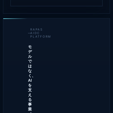
RAPAS
AIDC
PLATFORM
モ
デ
ル
で
は
な
く、
AI
を
支
え
る
事
業