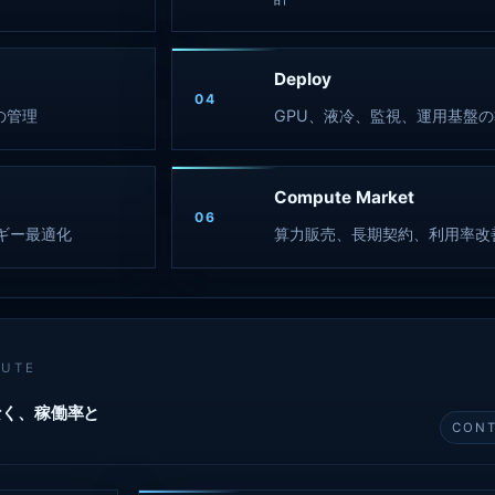
Deploy
04
の管理
GPU、液冷、監視、運用基盤
Compute Market
06
ルギー最適化
算力販売、長期契約、利用率改
PUTE
なく、稼働率と
CONT