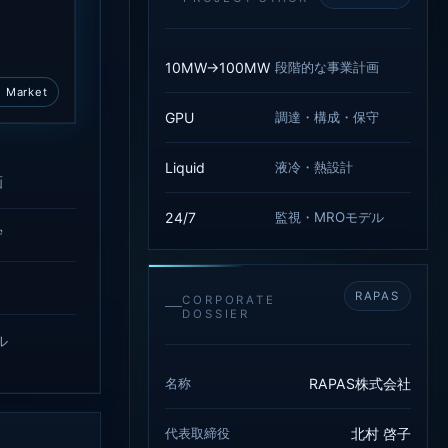
10MW→100MW
段階的な事業計画
 Market
GPU
調達・構成・保守
Liquid
液冷・熱設計
画
24/7
監視・MROモデル
守
RAPAS
CORPORATE
DOSSIER
ル
名称
RAPAS株式会社
代表取締役
北村 啓子