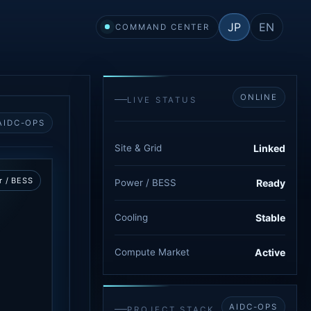
JP
EN
COMMAND CENTER
ONLINE
LIVE STATUS
AIDC-OPS
Site & Grid
Linked
 / BESS
Power / BESS
Ready
Cooling
Stable
Compute Market
Active
AIDC-OPS
PROJECT STACK