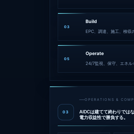
Build
03
EPC、調達、施工、検収
Operate
05
24/7監視、保守、エネ
OPERATIONS & COM
AIDCは建てて終わりでは
03
電力収益性で勝負する。