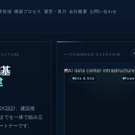
業領域
構築プロセス
運営・算力
会社概要
お問い合わせ
RUCTURE
COMMAND OVERVIEW
業基
建
Site & Grid
Power
。
IDC設計、建設推
買までを一体で組み立
ートナーです。