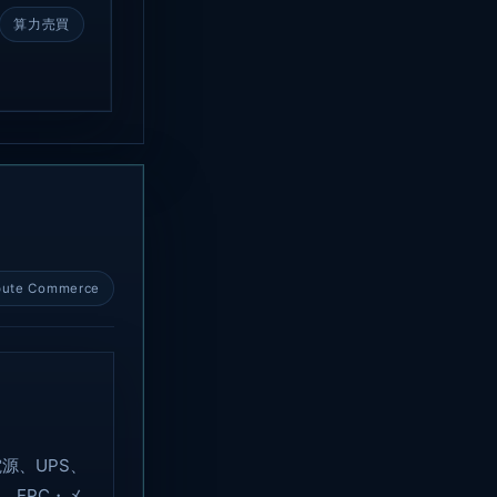
算力売買
ute Commerce
源、UPS、
、EPC・メ