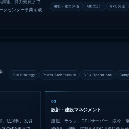
PU調達、算力売買まで
用地・電力評価
AIDC設計
GPU調達
データセンター事業を成
る
Site Strategy
Power Architecture
GPU Operations
Comp
02
設計・建設マネジメント
却、法規制、投資
建屋、ラック、GPUサーバー、液冷、電
100MW級まで
BESS、消防、監視をAIDC用途に合わせ