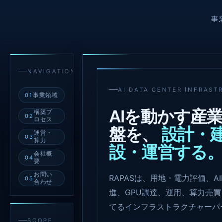
事
NAVIGATION
AI DATA CENTER INFRAST
事業領域
01
AIを動かす産
構築プ
02
ロセス
盤を、
設計・
運営・
03
算力
設・運営する
会社概
04
要
お問い
RAPASは、用地・電力評価、A
05
合わせ
進、GPU調達、運用、算力売
てるインフラストラクチャーパ
SCOPE