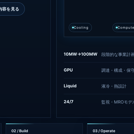
内容を見る
Cooling
Compute
10MW→100MW
段階的な事業計
GPU
調達・構成・保
Liquid
液冷・熱設計
24/7
監視・MROモデ
02 / Build
03 / Operate