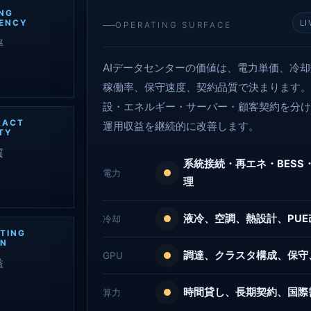
NG
IENCY
L
OPERATING SURFACE
率
AIデータセンターの価値は、電力単価、冷却
稼働率、保守速度、契約品質で決まります。R
設・エネルギー・サーバー・顧客契約を分
RACT
運用収益を継続的に改善します。
TY
質
系統接続・再エネ・BESS
電力
理
液冷、空調、熱設計、PUE
冷却
TING
RN
調達、クラスタ構成、保守
GPU
益
時間貸し、長期契約、国際
算力